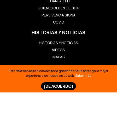
CHARLA TED
QUIÉNES DEBEN DECIDIR
PERVIVENCIA SIONA
COVID
HISTORIAS Y NOTICIAS
HISTORIAS Y NOTICIAS
VIDEOS
MAPAS
Este sitio web utiliza cookies para garantizar que obtenga la mejor
AMAZON FRONTLINES: DEFENDIENDO LOS DERECHOS
experiencia en nuestro sitio web.
Saber más
INDÍGENAS A LA TIERRA, LA VIDA Y LA SUPERVIVENCIA
¡DE ACUERDO!
CULTURAL EN LA SELVA AMAZÓNICA. © 2026
ESTE SITIO WEB UTILIZA COOKIES PARA GARANTIZAR QUE
OBTENGA LA MEJOR EXPERIENCIA EN NUESTRO SITIO WEB.
SABER MÁS