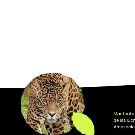
Mantente
de las luc
Amazonía