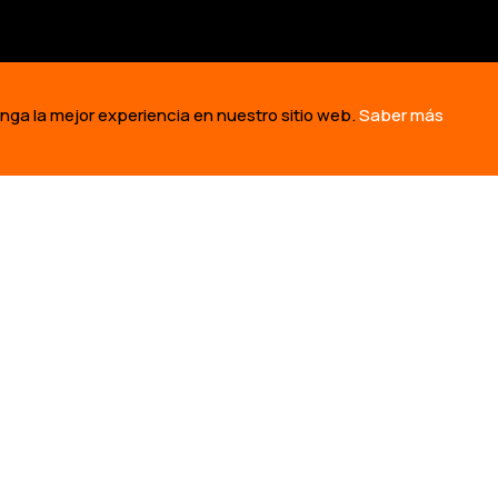
enga la mejor experiencia en nuestro sitio web.
Saber más
S SOMOS
NUESTRO TRABAJO
TOMA
HISTORIA
CONSTRUYENDO SOLUCIONES
CHARLA
EQUIPO
REVIVIENDO LA CULTURA
QUIÉNES
 PARTNERS
DEFENDIENDO EL TERRITORIO
PERVIVE
SOMOS OLD
CONTANDO HISTORIAS
COVID
DE FINANZAS
ONTLINES: DEFENDIENDO LOS DERECHOS INDÍGENAS A LA TIERRA,
A. © 2026
IO WEB UTILIZA COOKIES PARA GARANTIZAR QUE OBTENGA LA MEJ