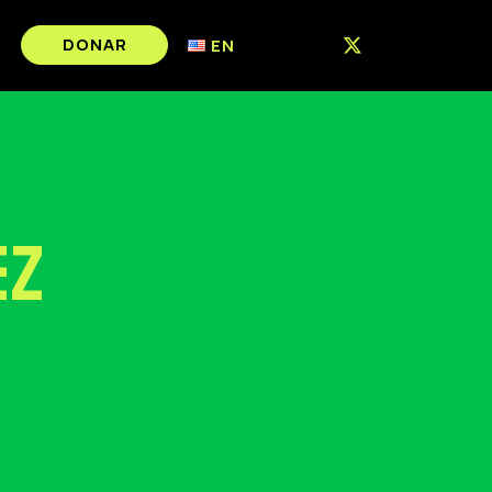
DONAR
EN
ez