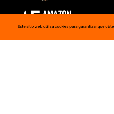
Este sitio web utiliza cookies para garantizar que obt
QUIENE
NUESTRA 
NUESTRO 
NUESTROS
425 Bush Street,
QUIENES 
Suite 300 San Francisco,
EMPLEOS
CA 94108 Estados Unidos.
info@amazonfrontlines.org
REPORTE 
AMAZON FR
AMAZÓNIC
ESTE SIT