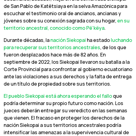
de San Pablo de Katëtsiaya en la selva Amazónica para
escuchar el testimonio oral de ancianos, ancianas y
jóvenes sobre su conexión sagrada con su hogar,
en su
territorio ancestral, conocido como Pë’këya
.
Durante décadas, la
nación Siekopai
ha estado
luchando
para recuperar sus territorios ancestrales
, de los que
fueron desplazados hace más de 82 años. En
septiembre de 2022, los Siekopai llevaron su batalla a la
Corte Provincial para confrontar al gobierno ecuatoriano
ante las violaciones a sus derechos y la falta de entrega
de un título de propiedad sobre sus territorios.
El pueblo Siekopai está ahora esperando el fallo
que
podría determinar su propio futuro como nación. Los
jueces deberán entregar su veredicto en las semanas
que vienen. El fracaso en proteger los derechos de la
nación Siekopai a sus territorios ancestrales podría
intensificar las amenazas a la supervivencia cultural de