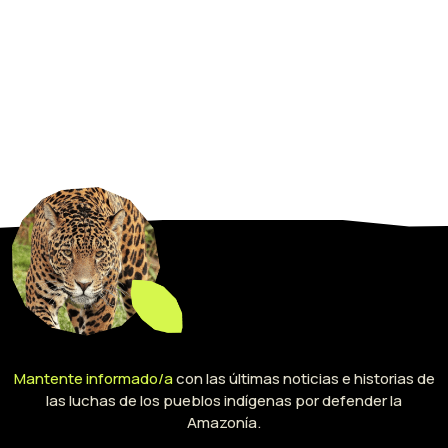
Mantente informado/a
con las últimas noticias e historias de
las luchas de los pueblos indígenas por defender la
Amazonía.