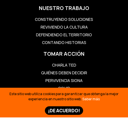
NUESTRO TRABAJO
CONSTRUYENDO SOLUCIONES
REVIVIENDO LA CULTURA
DEFENDIENDO EL TERRITORIO
CONTANDO HISTORIAS
TOMAR ACCIÓN
CHARLA TED
QUIÉNES DEBEN DECIDIR
PERVIVENCIA SIONA
COVID
Este sitio web utiliza cookies para garantizar que obtenga la mejor
HISTORIAS Y NOTICIAS
experiencia en nuestro sitio web.
Saber más
¡DE ACUERDO!
HISTORIAS Y NOTICIAS
VIDEOS
MAPAS