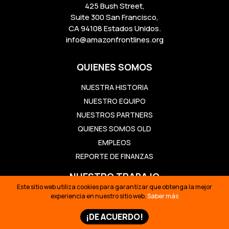
425 Bush Street,
Suite 300 San Francisco,
CA 94108 Estados Unidos.
info@amazonfrontlines.org
QUIENES SOMOS
NUESTRA HISTORIA
NUESTRO EQUIPO
NUESTROS PARTNERS
QUIENES SOMOS OLD
EMPLEOS
REPORTE DE FINANZAS
NUESTRO TRABAJO
Este sitio web utiliza cookies para garantizar que obtenga la mejor
experiencia en nuestro sitio web.
Saber más
CONSTRUYENDO SOLUCIONES
REVIVIENDO LA CULTURA
¡DE ACUERDO!
DEFENDIENDO EL TERRITORIO