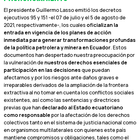
El presidente Guillermo Lasso emitió los decretos
ejecutivos 95 y 151 -el 07 de julio y el 5 de agosto de
2021, respectivamente-, los cuales
oficializan
la
entrada
en
vigencia
de
los
planes
de
acción
inmediata
para
generar
transformaciones
profundas
de
la
política
petrolera
y
minera
en
Ecuador
. Estos
documentos han despertado nuestra preocupación por
la vulneración de
nuestros
derechos
esenciales
de
participación
en
las
decisiones
que puedan
afectarnos y por los riesgos ante daños graves e
irreparables derivados de la ampliación de la frontera
extractiva al no tomar en cuenta los conflictos sociales
existentes, así como las sentencias y directrices
previas que han
declarado al Estado ecuatoriano
como responsable
por la afectación de los derechos
colectivos tanto en el sistema de justicia nacional como
en organismos multilaterales con quienes este país
mantiene compromisos y obligaciones, tales como el