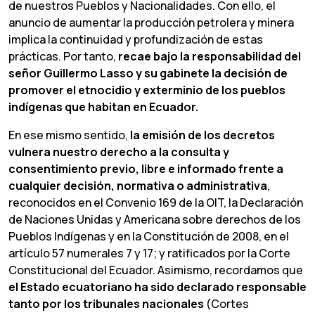
de nuestros Pueblos y Nacionalidades. Con ello, el
anuncio de aumentar la producción petrolera y minera
implica la continuidad y profundización de estas
prácticas. Por tanto,
recae bajo la responsabilidad del
señor Guillermo Lasso y su
gabinete
la
decisión
de
promover
el
etnocidio
y
exterminio
de
los
pueblos
indígenas
que
habitan
en Ecuador.
En ese mismo sentido,
la
emisión
de
los
decretos
vulnera
nuestro
derecho
a
la
consulta
y
consentimiento
previo,
libre
e informado frente a
cualquier
decisión,
normativa
o
administrativa
,
reconocidos en el Convenio 169 de la OIT, la Declaración
de Naciones Unidas y Americana sobre derechos de los
Pueblos Indígenas y en la Constitución de 2008, en el
artículo 57 numerales 7 y 17; y ratificados por la Corte
Constitucional del Ecuador. Asimismo, recordamos que
el
Estado
ecuatoriano
ha
sido
declarado
responsable
tanto
por
los
tribunales
nacionales
(Cortes