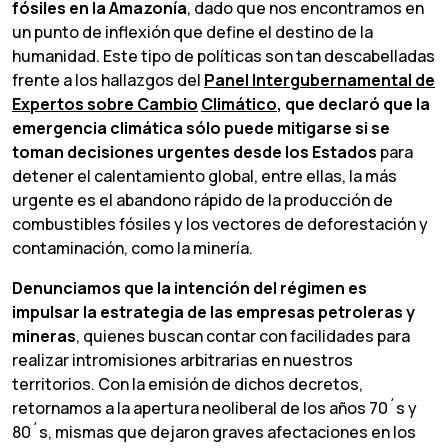
fósiles en
la Amazonía
, dado que nos encontramos en
un punto de inflexión que define el destino de la
humanidad. Este tipo de políticas son tan descabelladas
frente a los hallazgos del
Panel
Intergubernamental
de
Expertos
sobre
Cambio
Climático
,
que
declaró
que
la
emergencia
climática
sólo
puede
mitigarse
si
se
toman
decisiones
urgentes
desde
los Estados
para
detener el calentamiento global, entre ellas, la más
urgente es el abandono rápido de la producción de
combustibles fósiles y los vectores de deforestación y
contaminación, como la minería.
Denunciamos
que
la
intención
del
régimen
es
impulsar
la
estrategia
de
las empresas petroleras y
mineras
, quienes buscan contar con facilidades para
realizar intromisiones arbitrarias en nuestros
territorios. Con la emisión de dichos decretos,
retornamos a la apertura neoliberal de los años 70´s y
80´s, mismas que dejaron graves afectaciones en los