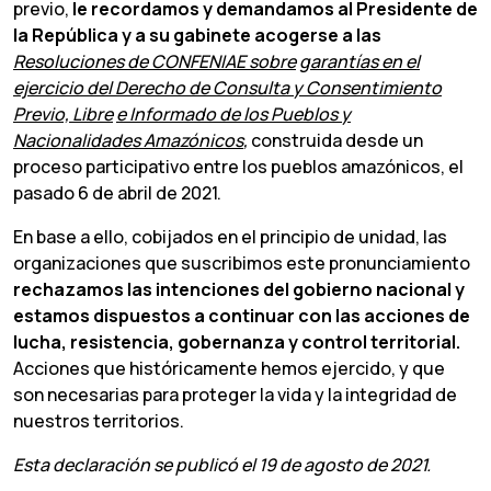
previo,
le recordamos y demandamos al Presidente de
la
República
y
a
su
gabinete
acogerse
a
las
Resoluciones
de
CONFENIAE
sobre
garantías
en
el
ejercicio
del
Derecho
de
Consulta
y
Consentimiento
Previo,
Libre
e Informado de los Pueblos y
Nacionalidades Amazónicos
,
construida desde un
proceso participativo entre los pueblos amazónicos, el
pasado 6 de abril de 2021.
En base a ello, cobijados en el principio de unidad, las
organizaciones que suscribimos este pronunciamiento
rechazamos las intenciones del gobierno
nacional y
estamos dispuestos a continuar con las acciones de
lucha,
resistencia, gobernanza y control territorial.
Acciones que históricamente hemos ejercido, y que
son necesarias para proteger la vida y la integridad de
nuestros territorios.
Esta declaración se publicó el 19 de agosto de 2021.