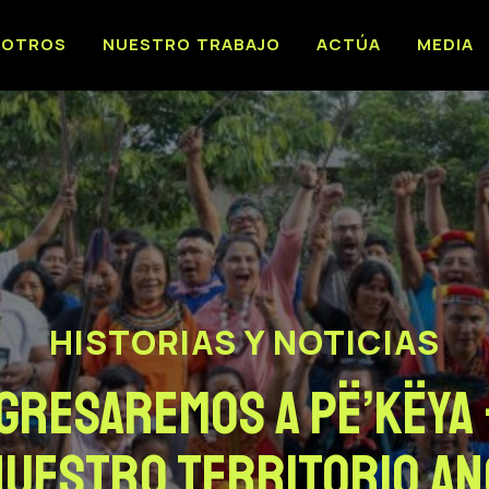
SOTROS
NUESTRO TRABAJO
ACTÚA
MEDIA
HISTORIAS Y NOTICIAS
egresaremos a Pë’këya
nuestro territorio a