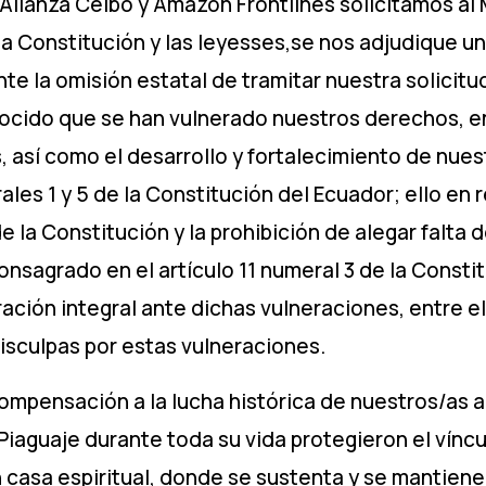
lianza Ceibo y Amazon Frontlines solicitamos al 
 Constitución y las leyesses,se nos adjudique una
nte la omisión estatal de tramitar nuestra solicit
ocido que se han vulnerado nuestros derechos, ent
s, así como el desarrollo y fortalecimiento de nue
les 1 y 5 de la Constitución del Ecuador; ello en r
 la Constitución y la prohibición de alegar falta d
nsagrado en el artículo 11 numeral 3 de la Consti
ión integral ante dichas vulneraciones, entre ell
disculpas por estas vulneraciones.
ompensación a la lucha histórica de nuestros/as a
iaguaje durante toda su vida protegieron el vínc
n casa espiritual, donde se sustenta y se mantiene