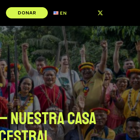
DONAR
EN
 – nuestra casa
ncestral