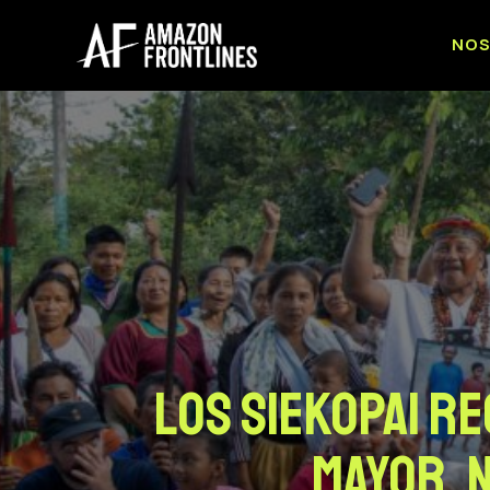
NO
Los Siekopai r
Mayor, 