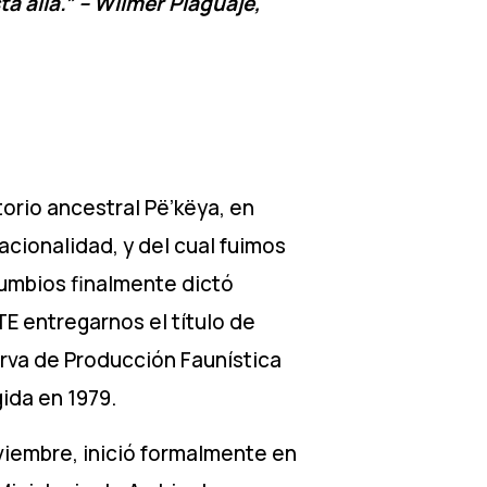
á allá.”
– Wilmer Piaguaje,
orio ancestral Pë’këya,
en
acionalidad, y del cual fuimos
cumbios finalmente dictó
E entregarnos el título de
erva de Producción
Faunística
ida en 1979.
viembre, inició formalmente en