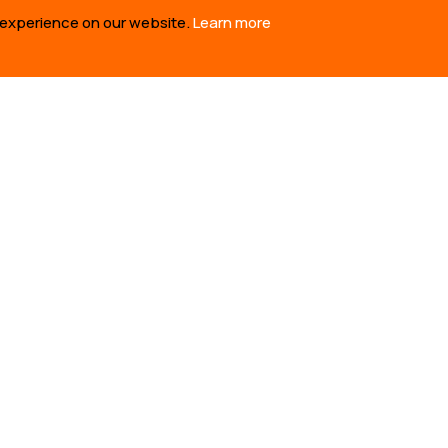
 experience on our website.
Learn more
 informado/a
con las últimas noticias e historias
has de los pueblos indígenas por defender la
.