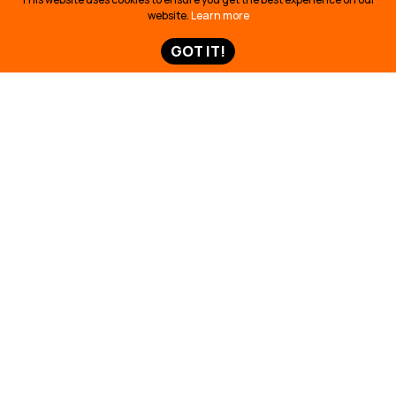
website.
Learn more
GOT IT!
Mantente informado/a
con las últimas noticias e historias de
las luchas de los pueblos indígenas por defender la
Amazonía.