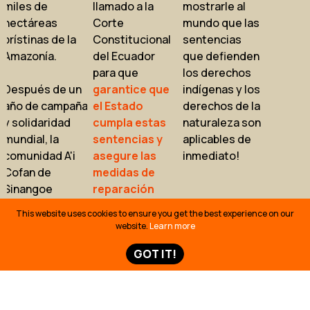
miles de
llamado a la
mostrarle al
hectáreas
Corte
mundo que las
prístinas de la
Constitucional
sentencias
Amazonía.
del Ecuador
que defienden
para que
los derechos
Después de un
garantice que
indígenas y los
año de campaña
el Estado
derechos de la
y solidaridad
cumpla estas
naturaleza son
mundial, la
sentencias y
aplicables de
comunidad A'i
asegure las
inmediato!
Cofan de
medidas de
Sinangoe
reparación
aseguró otra
integral
tras la
This website uses cookies to ensure you get the best experience on our
victoria sin
violación de los
website.
Learn more
precedentes a
derechos
GOT IT!
principios de
colectivos de
este año,
los pueblos
cuando la Corte
indígenas y los
Constitucional
derechos de la