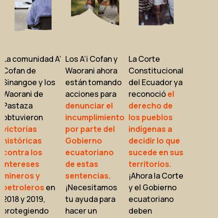
La comunidad A’i
Los A’i Cofan y
La Corte
Cofan de
Waorani ahora
Constitucional
Sinangoe y los
están tomando
del Ecuador ya
Waorani de
acciones para
reconoció
el
Pastaza
denunciar el
derecho de
obtuvieron
incumplimiento
los pueblos
victorias
por parte del
indígenas a
históricas
Gobierno
decidir lo que
contra los
ecuatoriano
sucede en sus
intereses
de estas
territorios.
mineros y
sentencias
.
¡Ahora la Corte
petroleros
en
¡Necesitamos
y el Gobierno
2018 y 2019,
tu ayuda para
ecuatoriano
protegiendo
hacer un
deben