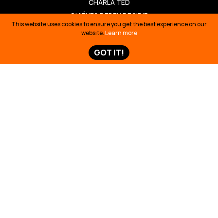
CHARLA TED
QUIÉNES DEBEN DECIDIR
This website uses cookies to ensure you get the best experience on our
PERVIVENCIA SIONA
website.
Learn more
COVID
GOT IT!
HISTORIAS Y NOTICIAS
HISTORIAS Y NOTICIAS
VIDEOS
MAPAS
AMAZON FRONTLINES: DEFENDIENDO LOS DERECHOS
INDÍGENAS A LA TIERRA, LA VIDA Y LA SUPERVIVENCIA
CULTURAL EN LA SELVA AMAZÓNICA. © 2026
ESTE SITIO WEB UTILIZA COOKIES PARA GARANTIZAR QUE
OBTENGA LA MEJOR EXPERIENCIA EN NUESTRO SITIO WEB.
SABER MÁS