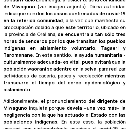
de Miwaguno
(ver imagen adjunta). Dicha autoridad
indica que son
dos los casos confirmados de covid-19
en la referida comunidad
, a la vez que manifiesta su
preocupación debido a que
este territorio
, ubicado en
la provincia de Orellana,
se encuentra a tan sólo tres
horas de senderos por los que transitan los pueblos
indígenas en aislamiento voluntario, Tagaeri y
Taromenane
. En este sentido,
la ayuda humanitaria -
culturalmente adecuada- es vital, pues evitará que la
población waorani se adentre en la selva,
para realizar
actividades de cacería, pesca y recolección
mientras
transcurre el tiempo del cerco epidemiológico y
aislamiento
.
Adicionalmente,
el pronunciamiento del dirigente de
Miwaguno
inquieta porque
devela –una vez más– la
negligencia con la que ha actuado el Estado con las
poblaciones indígenas
. En este caso, la población
waorani con sintomatología asociada al covid-19 ha