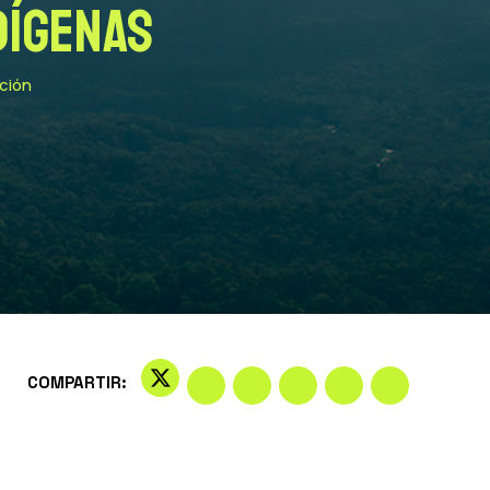
dígenas
ución
COMPARTIR: