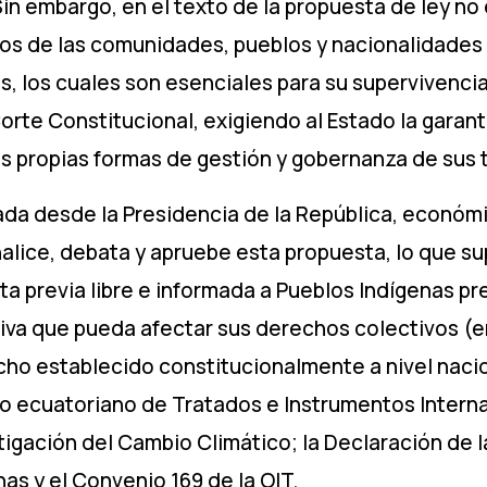
n embargo, en el texto de la propuesta de ley no e
echos de las comunidades, pueblos y nacionalidade
s, los cuales son esenciales para su supervivencia f
orte Constitucional, exigiendo al Estado la garant
 propias formas de gestión y gobernanza de sus t
iada desde la Presidencia de la República, económ
nalice, debata y apruebe esta propuesta, lo que s
a previa libre e informada a Pueblos Indígenas pr
ativa que pueda afectar sus derechos colectivos 
cho establecido constitucionalmente a nivel naci
ado ecuatoriano de Tratados e Instrumentos Inter
igación del Cambio Climático; la Declaración de 
as y el Convenio 169 de la OIT.