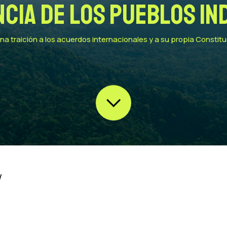
ncia de los Pueblos In
na traición a los acuerdos internacionales y a su propia Constit
/