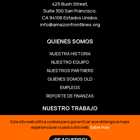
425 Bush Street,
Suite 300 San Francisco,
CA 94108 Estados Unidos.
info@amazonfrontlines.org
QUIENES SOMOS
NUESTRA HISTORIA
NUESTRO EQUIPO
NUESTROS PARTNERS
QUIENES SOMOS OLD
EMPLEOS
REPORTE DE FINANZAS
NUESTRO TRABAJO
CONSTRUYENDO SOLUCIONES
Este sitio web utiliza cookies para garantizar que obtenga la mejor
experiencia en nuestro sitio web.
Saber más
REVIVIENDO LA CULTURA
DEFENDIENDO EL TERRITORIO