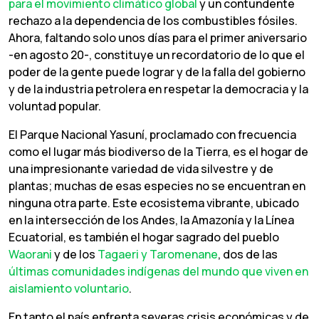
para el movimiento climático global
y un contundente
rechazo a la dependencia de los combustibles fósiles.
Ahora, faltando solo unos días para el primer aniversario
-en agosto 20-, constituye un recordatorio de lo que el
poder de la gente puede lograr y de la falla del gobierno
y de la industria petrolera en respetar la democracia y la
voluntad popular.
El Parque Nacional Yasuní, proclamado con frecuencia
como el lugar más biodiverso de la Tierra, es el hogar de
una impresionante variedad de vida silvestre y de
plantas; muchas de esas especies no se encuentran en
ninguna otra parte. Este ecosistema vibrante, ubicado
en la intersección de los Andes, la Amazonía y la Línea
Ecuatorial, es también el hogar sagrado del pueblo
Waorani
y de los
Tagaeri y Taromenane
, dos de las
últimas comunidades indígenas del mundo que viven en
aislamiento voluntario
.
En tanto el país enfrenta severas crisis económicas y de