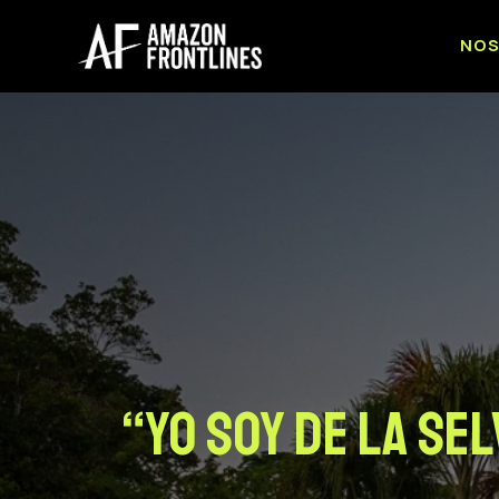
NO
“Yo soy de la sel