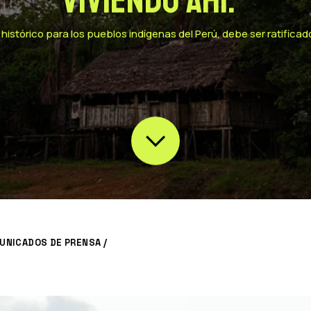
viviendo ahí.”
histórico para los pueblos indígenas del Perú, debe ser ratificad
UNICADOS DE PRENSA
/