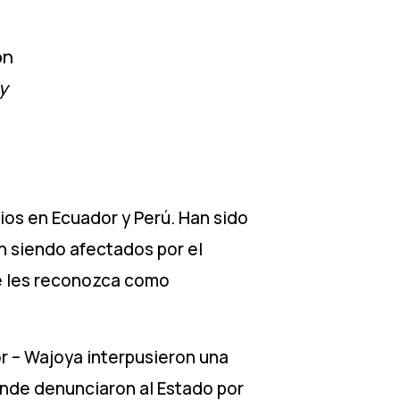
on
 y
ios en Ecuador y Perú. Han sido
n siendo afectados por el
se les reconozca como
r – Wajoya interpusieron una
onde denunciaron al Estado por