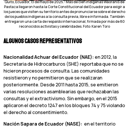
Quito, Ecuador, 13 de mayo de 2025.- Más de cien indígenas Waoranis de
Pastaza llegaron hasta la Corte Constitucional del Ecuador para exigir a
los jueces que visiten su territorio antes de pronunciarse sobre el derecho
de los pueblos indígenas a la consulta previa, libre e informada. También
entregaron una carta de respaldo internacional, firmada por más de 80
reconocidos activistas y celebridades. Foto: Karen Toro
Algunos casos representativos
Nacionalidad Achuar del Ecuador (NAE):
en 2012, la
Secretaria de Hidrocarburos (SHE) reportaba que no se
hicieron procesos de consulta. Las comunidades
resistieron y no permitieron que se realizaran
posteriormente. Desde 2011 hasta 2015, se emitieron
varias resoluciones asamblearias que rechazaban las
consultas y el extractivismo. Sin embargo, en el 2015
aplicaron el decreto 1247 en los bloques 74 y 75 violando
el derecho al consentimiento.
Nación Sapara de Ecuador (NASE):
en el territorio